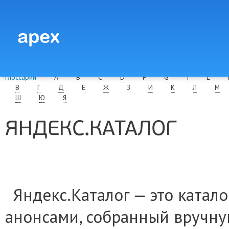
Глоссарий
A
B
C
D
F
G
I
L
В
Г
Д
Е
Ж
З
И
К
Л
М
Ш
Ю
Я
ЯНДЕКС.КАТАЛОГ
Яндекс.Каталог — это катал
анонсами, собранный вручную