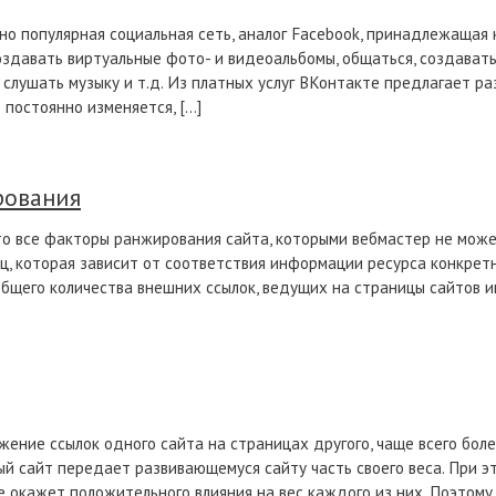
но популярная социальная сеть, аналог Facebook, принадлежащая 
здавать виртуальные фото- и видеоальбомы, общаться, создавать
, слушать музыку и т.д. Из платных услуг ВКонтакте предлагает р
 постоянно изменяется, […]
рования
 все факторы ранжирования сайта, которыми вебмастер не может
ц, которая зависит от соответствия информации ресурса конкрет
общего количества внешних ссылок, ведущих на страницы сайтов 
ение ссылок одного сайта на страницах другого, чаще всего боле
й сайт передает развивающемуся сайту часть своего веса. При э
не окажет положительного влияния на вес каждого из них. Поэтом