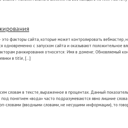
жирования
это факторы сайта, которые может контролировать вебмастер, но
ся одновременно с запуском сайта и оказывают положительное вл
акторам ранжирования относятся: Имя в домене; Обновляемый ко
ики в title, […]
сем словам в тексте, выраженное в процентах. Данный показател
е под понятием «вода» часто подразумеваются явно лишние слова
оп-словами (вводными словами, не несущими информации), то говор