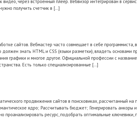
к видео, через встроенный плеер. Вебвизор интегрирован в серви
ужно получить счетчик в […]
аботке сайтов. Вебмастер часто совмещает в себе программиста,
 должен знать HTML и CSS (языки разметки), владеть основами п
ния графики и многое другое. Официальной профессии с название
странства. Есть только специализированные […]
атического продвижения сайтов в поисковиках, рассчитанный на п
емантическое ядро; Рассчитывать бюджет; Генерировать анкоры и 
о проанализировать ресурс, подобрать оптимальные ключевики, п