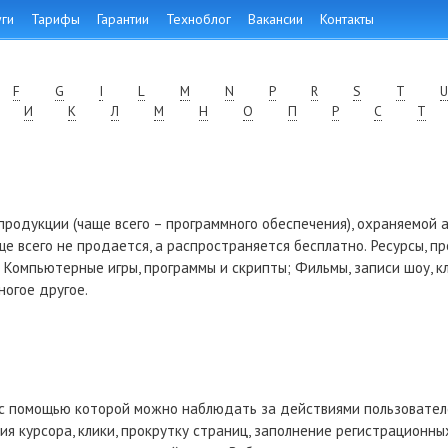
уги
Тарифы
Гарантии
Техноблог
Вакансии
Контакты
F
G
I
L
M
N
P
R
S
T
U
И
К
Л
М
Н
О
П
Р
С
Т
родукции (чаще всего – программного обеспечения), охраняемой 
е всего не продается, а распространяется бесплатно. Ресурсы, 
 Компьютерные игры, программы и скрипты; Фильмы, записи шоу, к
ногое другое.
 с помощью которой можно наблюдать за действиями пользовател
я курсора, клики, прокрутку страниц, заполнение регистрационны