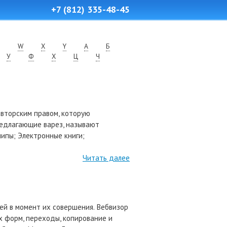
+7 (812) 335-48-45
W
X
Y
А
Б
У
Ф
Х
Ц
Ч
авторским правом, которую
предлагающие варез, называют
липы; Электронные книги;
Читать далее
ей в момент их совершения. Вебвизор
х форм, переходы, копирование и