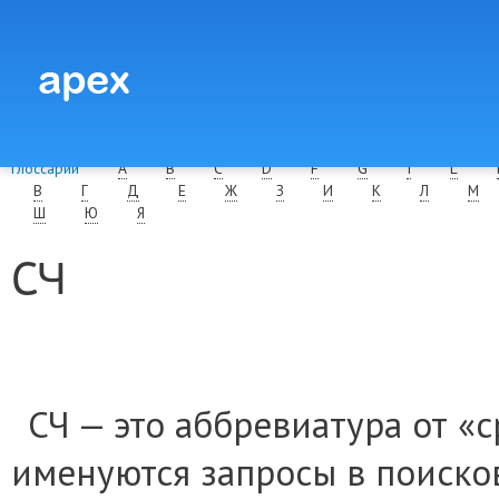
Глоссарий
A
B
C
D
F
G
I
L
В
Г
Д
Е
Ж
З
И
К
Л
М
Ш
Ю
Я
СЧ
СЧ — это аббревиатура от «с
именуются запросы в поиско