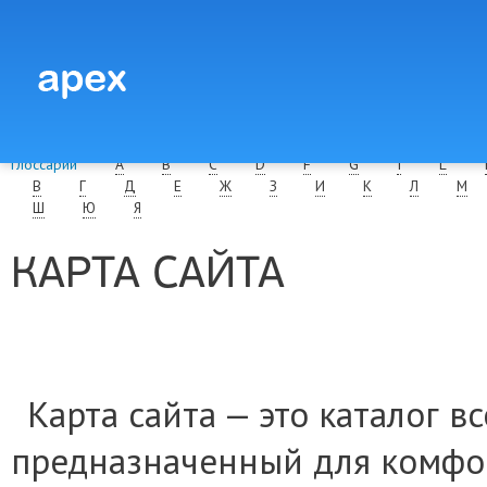
Глоссарий
A
B
C
D
F
G
I
L
В
Г
Д
Е
Ж
З
И
К
Л
М
Ш
Ю
Я
КАРТА САЙТА
Карта сайта — это каталог вс
предназначенный для комфор