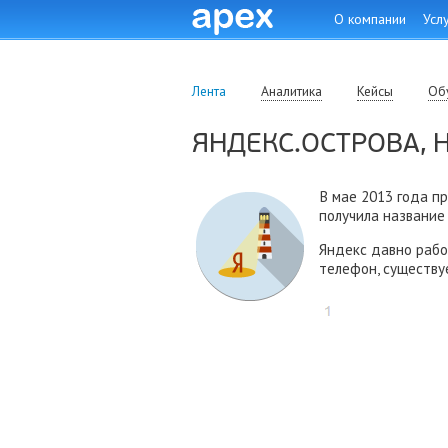
Skip to content
О компании
Усл
Лента
Аналитика
Кейсы
Об
ЯНДЕКС.ОСТРОВА, 
В мае 2013 года п
получила название
Яндекс давно рабо
телефон, существу