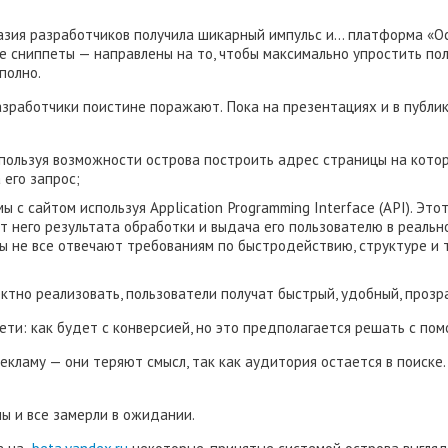
азия разработчиков получила шикарный импульс и… платформа «О
е сниппеты — направлены на то, чтобы максимально упростить по
полно.
зработчики поистине поражают. Пока на презентациях и в публик
используя возможности острова построить адрес страницы на кото
 его запрос;
 с сайтом используя Application Programming Interface (API). Эт
т него результата обработки и выдача его пользователю в реальн
 не все отвечают требованиям по быстродействию, структуре и т.
ектно реализовать, пользователи получат быстрый, удобный, прозр
сети: как будет с конверсией, но это предполагается решать с п
кламу — они теряют смысл, так как аудитория остается в поиске
ы и все замерли в ожидании.