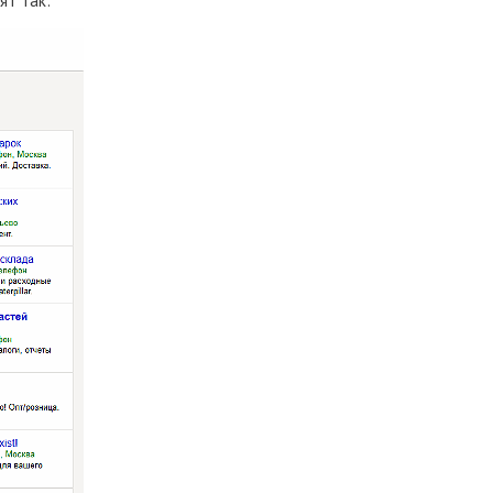
ят так: