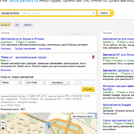
ка на
beta.yandex.ru
некоторые, принятые системой острова выгляд