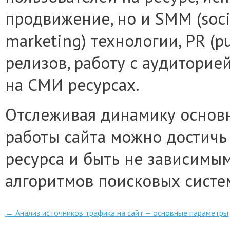
продвижение, но и SMM (soci
marketing) технологии, PR (pu
релизов, работу с аудиторие
на СМИ ресурсах.
Отслеживая динамику основ
работы сайта можно достичь
ресурса и быть не зависимы
алгоритмов поисковых систе
Post navigation
←
Анализ источников трафика на сайт — основные параметры